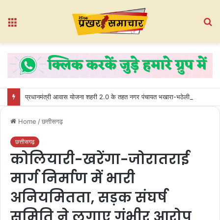
Menu
S
fo
प्रधानमंत्री आवास योजना शहरी 2.0 के तहत नगर पंचायत भखारा-भठेली में हितग्राहियों को प्रदान किए गए अधिकार पत्र
Home
/
छत्तीसगढ़
छत्तीसगढ़
कोलियारी-खरेंगा-जोरातराई
मार्ग निर्माण में भारी
अनियमितता, सड़क संघर्ष
समिति ने लगाए गंभीर आरोप