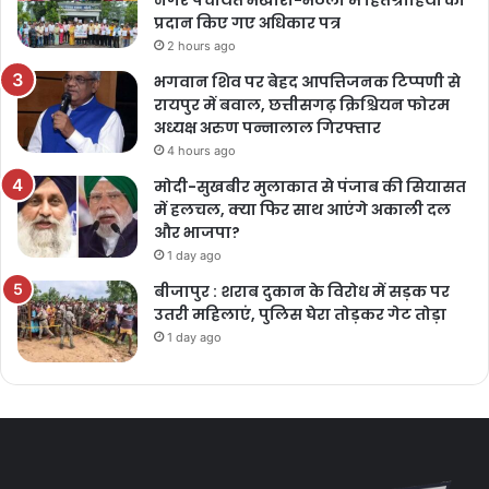
नगर पंचायत भखारा-भठेली में हितग्राहियों को
प्रदान किए गए अधिकार पत्र
2 hours ago
भगवान शिव पर बेहद आपत्तिजनक टिप्पणी से
रायपुर में बवाल, छत्तीसगढ़ क्रिश्चियन फोरम
अध्यक्ष अरुण पन्नालाल गिरफ्तार
4 hours ago
मोदी-सुखबीर मुलाकात से पंजाब की सियासत
में हलचल, क्या फिर साथ आएंगे अकाली दल
और भाजपा?
1 day ago
बीजापुर : शराब दुकान के विरोध में सड़क पर
उतरी महिलाएं, पुलिस घेरा तोड़कर गेट तोड़ा
1 day ago