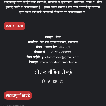
राष्ट्रीय एवं स्तर पर होने वाली घटनाओ, राजनीति से जुड़ी खबरों, मनोरंजन , स्वास्थ्य , खेल
इत्यादि खबरों से अवगत करता हैं । हमारा उद्देश्य समाज मे होने वाली घटनाओ एवं सरकार
द्वारा चलाये जाने वाले कार्यक्रमों से लोगो को अवगत कराना हैं।
हमारा पता
संपादक :
विषेश
कार्यालय :
शिव रोड प्रखर समाचार, छत्तीसगढ़
जिला :
धमतरी
पिन :
492001
मोबाइल नं. :
+91-91XXXXXXX
ईमेल आईडी :
portalprakhar@gmail.com
वेबसाइट :
www.prakharsamachar.in
---------------
सोशल मीडिया से जुड़े
Instagram
Facebook
Twitter
YouTube
महत्वपूर्ण खबरें
13 minutes ago