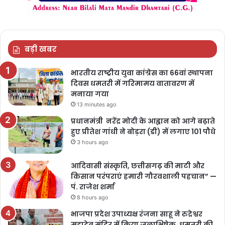
बड़ी खबर
भारतीय राष्ट्रीय युवा कांग्रेस का 66वां स्थापना
दिवस धमतरी में गरिमामय वातावरण में
मनाया गया
13 minutes ago
प्रधानमंत्री नरेंद्र मोदी के आह्वान को आगे बढ़ाते
हुए प्रीतेश गांधी ने बोड़रा (डी) में लगाए 101 पौधे
3 hours ago
आदिवासी संस्कृति, छत्तीसगढ़ की माटी और
किसान परंपराएं हमारी गौरवशाली पहचान” —
पं. राजेश शर्मा
8 hours ago
भाजपा प्रदेश उपाध्यक्ष रंजना साहू ने रुद्रेश्वर
महादेव मंदिर में किया जलाभिषेक, धमतरी की