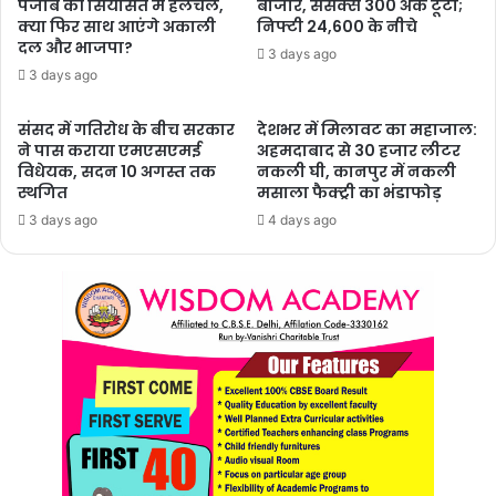
पंजाब की सियासत में हलचल,
बाजार, सेंसेक्स 300 अंक टूटा;
क्या फिर साथ आएंगे अकाली
निफ्टी 24,600 के नीचे
दल और भाजपा?
3 days ago
3 days ago
संसद में गतिरोध के बीच सरकार
देशभर में मिलावट का महाजाल:
ने पास कराया एमएसएमई
अहमदाबाद से 30 हजार लीटर
विधेयक, सदन 10 अगस्त तक
नकली घी, कानपुर में नकली
स्थगित
मसाला फैक्ट्री का भंडाफोड़
3 days ago
4 days ago