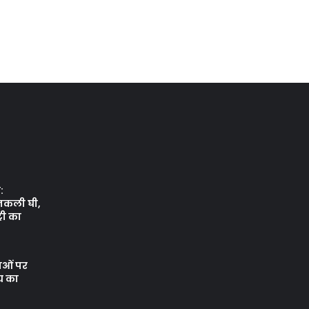
:
नकली घी,
री का
थाओं पर
य का