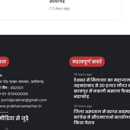
सत्याग्रह
2 days ago
पता
महत्वपूर्ण खबरें
19 hours ago
ेश
देशभर में मिलावट का महाजाल
व रोड प्रखर समाचार, छत्तीसगढ़
अहमदाबाद से 30 हजार लीटर 
ी
पिन :
492001
कानपुर में नकली मसाला फैक्ट्
+91-91XXXXXXX
भंडाफोड़
portalprakhar@gmail.com
w.prakharsamachar.in
20 hours ago
जिला अस्पताल में व्याप्त अवस्
-----
कांग्रेस ने सीएमएचओ कार्याल
डिया से जुड़े
किया घेराव
book
itter
YouTube
Instagram