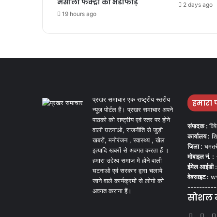
मसाला फैक्ट्री का भंडाफोड़
2 days ago
19 hours ago
प्रखर समाचार एक राष्ट्रीय स्तरीय
हमारा 
न्यूज़ पोर्टल हैं। प्रखर समाचार अपने
पाठको को राष्ट्रीय एवं स्तर पर होने
संपादक :
विष
वाली घटनाओ, राजनीति से जुड़ी
कार्यालय :
शि
खबरों, मनोरंजन , स्वास्थ्य , खेल
जिला :
धमतर
इत्यादि खबरों से अवगत करता हैं ।
मोबाइल नं. :
हमारा उद्देश्य समाज मे होने वाली
ईमेल आईडी :
घटनाओ एवं सरकार द्वारा चलाये
वेबसाइट :
ww
जाने वाले कार्यक्रमों से लोगो को
----------
अवगत कराना हैं।
सोशल मी
Face
Tw