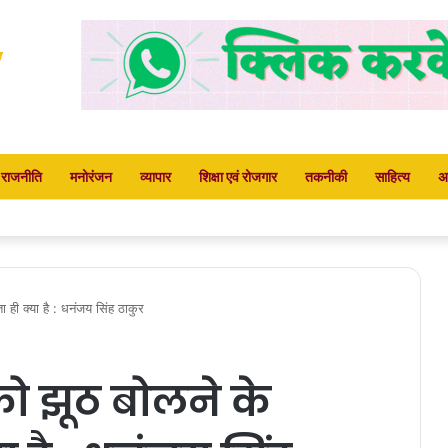
राजनीति
मनोरंजन
व्यापार
शिक्षा एवं रोजगार
तकनीकी
साहित्य
अ
ायत भखारा-भठेली में हितग्राहियों को प्रदान किए गए अधिकार पत्र
 ही क्या है : धनंजय सिंह ठाकुर
को झूठ बोलने के