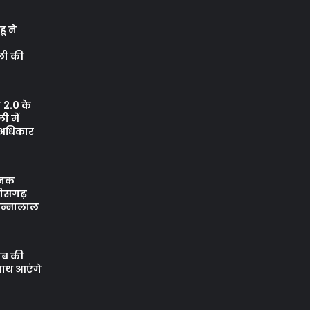
ू ने
ली की
 2.0 के
 में
ए अधिकार
जनक
्तीसगढ़
 पन्नालाल
ाब की
साथ आएंगे