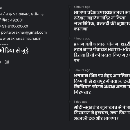
4 hours ago
ेश
भाजपा प्रदेश उपाध्यक्ष रंजना साह
व रोड प्रखर समाचार, छत्तीसगढ़
रुद्रेश्वर महादेव मंदिर में किया
ी
पिन :
492001
जलाभिषेक, धमतरी की खुशहा
+91-91XXXXXXX
कामना
portalprakhar@gmail.com
w.prakharsamachar.in
4 hours ago
प्रधानमंत्री आवास योजना शहरी
-----
तहत नगर पंचायत भखारा-भठेली
डिया से जुड़े
हितग्राहियों को प्रदान किए ग
पत्र
Instagram
ook
tter
YouTube
5 hours ago
भगवान शिव पर बेहद आपत्ति
टिप्पणी से रायपुर में बवाल, छत
क्रिश्चियन फोरम अध्यक्ष अरुण
गिरफ्तार
1 day ago
मोदी-सुखबीर मुलाकात से पंज
सियासत में हलचल, क्या फिर 
अकाली दल और भाजपा?