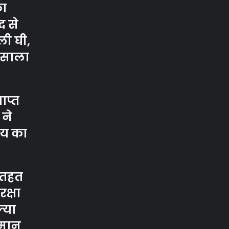
का
 से
ी घी,
मसाला
ाप्त
 ने
य का
 तहत
रक्षा
्या
्मान