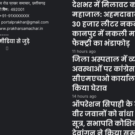
देशभर में मिलावट 
व रोड प्रखर समाचार, छत्तीसगढ़
ी
पिन :
492001
महाजाल: अहमदाबाद
+91-91XXXXXXX
30 हजार लीटर नकल
portalprakhar@gmail.com
w.prakharsamachar.in
कानपुर में नकली 
-----
डिया से जुड़े
फैक्ट्री का भंडाफोड़
book
itter
YouTube
Instagram
11 hours ago
जिला अस्पताल में व्य
अवस्थाओं पर कांग्रेस
सीएमएचओ कार्याल
किया घेराव
14 hours ago
ऑपरेशन सिपाही के
वीर जवानों को बांधा 
सूत्र, सभापति कौशिल
देवांगन ने किया सम