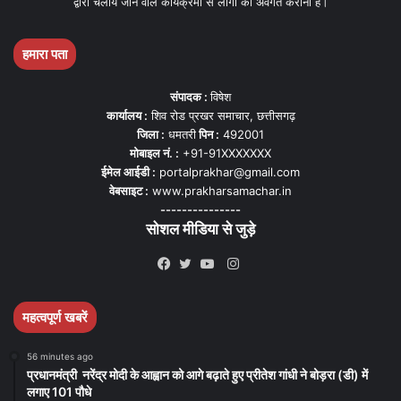
द्वारा चलाये जाने वाले कार्यक्रमों से लोगो को अवगत कराना हैं।
हमारा पता
संपादक :
विषेश
कार्यालय :
शिव रोड प्रखर समाचार, छत्तीसगढ़
जिला :
धमतरी
पिन :
492001
मोबाइल नं. :
+91-91XXXXXXX
ईमेल आईडी :
portalprakhar@gmail.com
वेबसाइट :
www.prakharsamachar.in
---------------
सोशल मीडिया से जुड़े
Instagram
Facebook
Twitter
YouTube
महत्वपूर्ण खबरें
56 minutes ago
प्रधानमंत्री नरेंद्र मोदी के आह्वान को आगे बढ़ाते हुए प्रीतेश गांधी ने बोड़रा (डी) में
लगाए 101 पौधे