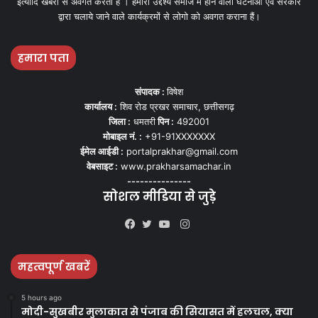
इत्यादि खबरों से अवगत करता हैं । हमारा उद्देश्य समाज मे होने वाली घटनाओ एवं सरकार
द्वारा चलाये जाने वाले कार्यक्रमों से लोगो को अवगत कराना हैं।
हमारा पता
संपादक :
विषेश
कार्यालय :
शिव रोड प्रखर समाचार, छत्तीसगढ़
जिला :
धमतरी
पिन :
492001
मोबाइल नं. :
+91-91XXXXXXX
ईमेल आईडी :
portalprakhar@gmail.com
वेबसाइट :
www.prakharsamachar.in
---------------
सोशल मीडिया से जुड़े
Instagram
Facebook
Twitter
YouTube
महत्वपूर्ण खबरें
5 hours ago
मोदी-सुखबीर मुलाकात से पंजाब की सियासत में हलचल, क्या