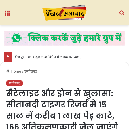
Menu
S
fo
बीजापुर : शराब दुकान के विरोध में सड़क पर उतरी महिलाएं, पुलिस घेरा तोड़कर गेट तोड़ा
Home
/
छत्तीसगढ़
छत्तीसगढ़
सैटेलाइट और ड्रोन से खुलासा:
सीतानदी टाइगर रिजर्व में 15
साल में करीब 1 लाख पेड़ काटे,
166 अतिक्रमणकारी जेल जाएंगे