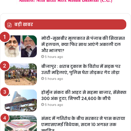
बड़ी खबर
मोदी-सुखबीर मुलाकात से पंजाब की सियासत
में हलचल, क्या फिर साथ आएंगे अकाली दल
और भाजपा?
5 hours ago
बीजापुर : शराब दुकान के विरोध में सड़क पर
उतरी महिलाएं, पुलिस घेरा तोड़कर गेट तोड़ा
5 hours ago
होर्मुज संकट की आहट से सहमा बाजार, सेंसेक्स
300 अंक टूटा; निफ्टी 24,600 के नीचे
5 hours ago
संसद में गतिरोध के बीच सरकार ने पास कराया
एमएसएमई विधेयक, सदन 10 अगस्त तक
स्थगित