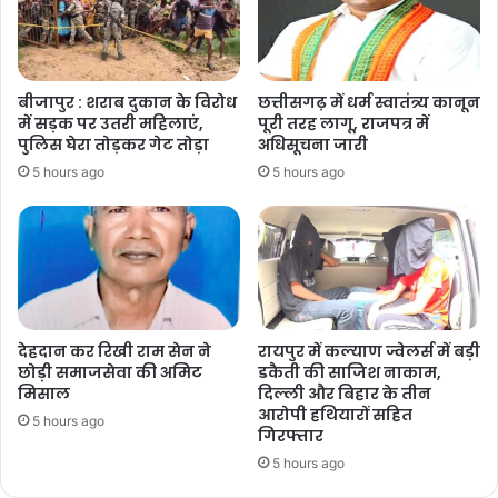
बीजापुर : शराब दुकान के विरोध
छत्तीसगढ़ में धर्म स्वातंत्र्य कानून
में सड़क पर उतरी महिलाएं,
पूरी तरह लागू, राजपत्र में
पुलिस घेरा तोड़कर गेट तोड़ा
अधिसूचना जारी
5 hours ago
5 hours ago
देहदान कर रिखी राम सेन ने
रायपुर में कल्याण ज्वेलर्स में बड़ी
छोड़ी समाजसेवा की अमिट
डकैती की साजिश नाकाम,
मिसाल
दिल्ली और बिहार के तीन
आरोपी हथियारों सहित
5 hours ago
गिरफ्तार
5 hours ago