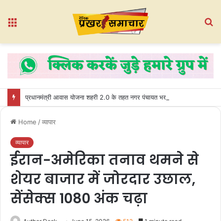
Menu
S
fo
प्रधानमंत्री आवास योजना शहरी 2.0 के तहत नगर पंचायत भखारा-भठेली में हितग्राहियों को प्रदान किए गए अधिकार पत्र
Home
/
व्यापार
व्यापार
ईरान-अमेरिका तनाव थमने से
शेयर बाजार में जोरदार उछाल,
सेंसेक्स 1080 अंक चढ़ा