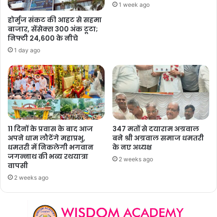
1 week ago
होर्मुज संकट की आहट से सहमा
बाजार, सेंसेक्स 300 अंक टूटा;
निफ्टी 24,600 के नीचे
1 day ago
11 दिनों के प्रवास के बाद आज
347 मतों से दयाराम अग्रवाल
अपने धाम लौटेंगे महाप्रभु,
बने श्री अग्रवाल समाज धमतरी
धमतरी में निकलेगी भगवान
के नए अध्यक्ष
जगन्नाथ की भव्य रथयात्रा
2 weeks ago
वापसी
2 weeks ago