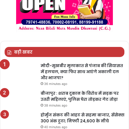
बड़ी खबर
मोदी-सुखबीर मुलाकात से पंजाब की सियासत
में हलचल, क्या फिर साथ आएंगे अकाली दल
और भाजपा?
36 minutes ago
बीजापुर : शराब दुकान के विरोध में सड़क पर
उतरी महिलाएं, पुलिस घेरा तोड़कर गेट तोड़ा
38 minutes ago
होर्मुज संकट की आहट से सहमा बाजार, सेंसेक्स
300 अंक टूटा; निफ्टी 24,600 के नीचे
40 minutes ago